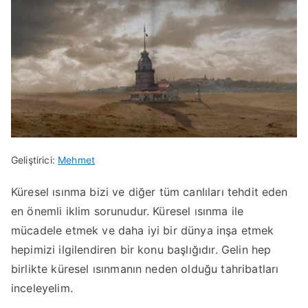
Geliştirici:
H
Y
Mehmet
a
a
Küresel ısınma bizi ve diğer tüm canlıları tehdit eden
z
y
en önemli iklim sorunudur. Küresel ısınma ile
i
ı
r
n
mücadele etmek ve daha iyi bir dünya inşa etmek
a
l
hepimizi ilgilendiren bir konu başlığıdır. Gelin hep
n
a
birlikte küresel ısınmanın neden olduğu tahribatları
1
n
inceleyelim.
9
a