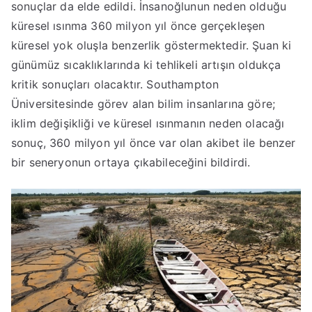
sonuçlar da elde edildi. İnsanoğlunun neden olduğu
e
küresel ısınma 360 milyon yıl önce gerçekleşen
r
i
küresel yok oluşla benzerlik göstermektedir. Şuan ki
l
günümüz sıcaklıklarında ki tehlikeli artışın oldukça
m
kritik sonuçları olacaktır. Southampton
i
Üniversitesinde görev alan bilim insanlarına göre;
ş
iklim değişikliği ve küresel ısınmanın neden olacağı
sonuç, 360 milyon yıl önce var olan akibet ile benzer
bir seneryonun ortaya çıkabileceğini bildirdi.