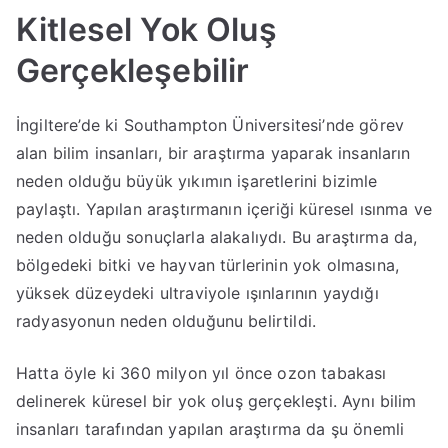
,
n
Kitlesel Yok Oluş
2
Y
0
A
Gerçekleşebilir
2
Ş
1
A
İngiltere’de ki Southampton Üniversitesi’nde görev
t
M
alan bilim insanları, bir araştırma yaparak insanların
a
A
neden olduğu büyük yıkımın işaretlerini bizimle
r
Y
paylaştı. Yapılan araştırmanın içeriği küresel ısınma ve
i
A
h
V
neden olduğu sonuçlarla alakalıydı. Bu araştırma da,
i
E
bölgedeki bitki ve hayvan türlerinin yok olmasına,
n
F
yüksek düzeydeki ultraviyole ışınlarının yaydığı
d
E
radyasyonun neden olduğunu belirtildi.
e
g
Hatta öyle ki 360 milyon yıl önce ozon tabakası
ö
delinerek küresel bir yok oluş gerçekleşti. Aynı bilim
n
insanları tarafından yapılan araştırma da şu önemli
d